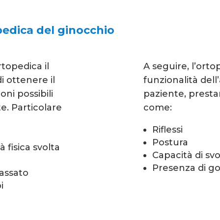
opedica del ginocchio
rtopedica il
A seguire, l’orto
i ottenere il
funzionalità del
ni possibili
paziente, presta
te. Particolare
come:
Riflessi
Postura
à fisica svolta
Capacità di sv
Presenza di go
passato
i