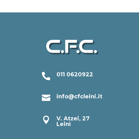
011 0620922

info@cfcleini.it

V. Atzei, 27

Leinì