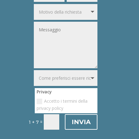
Privacy
Accetto i termini della
privacy policy
INVIA
=
1 + 7