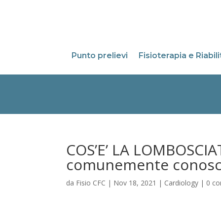
Punto prelievi
Fisioterapia e Riabil
COS’E’ LA LOMBOSCIAT
comunemente conosciu
da
Fisio CFC
|
Nov 18, 2021
|
Cardiology
|
0 c