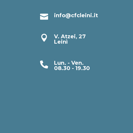
info@cfcleini.it

V. Atzei, 27

Leinì
Lun. - Ven.

08.30 - 19.30