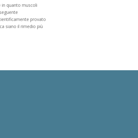
e in quanto muscoli
nseguente
scientificamente provato
ica siano il rimedio più